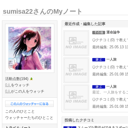
sumisa22さんのMyノート
最近作成・編集した記事
運命論争
クチコミ(0)
教えて
最終編集: 25.05.13 1
一人旅
クチコミ(0)
教えて
最終編集: 25.01.08 1
活動点数(194)
0人
をウォッチ
一人旅
0人
がこの人をウォッチ
最近、一人旅をするこ
クチコミ(0)
教えて
最終編集: 25.01.08 1
この人のひとこと
ウォッチャーたちのひとこと
投稿したクチコミ
トラベルノート
スムーズな取引ができるスポー